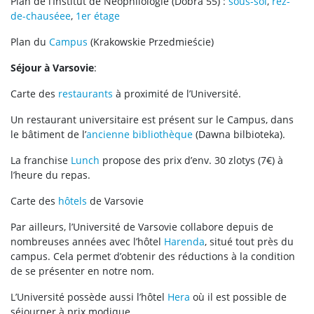
Plan de l’Institut de Néophilologie (Dobra 55) :
sous-sol
,
rez-
de-chauséee
,
1er étage
Plan du
Campus
(Krakowskie Przedmieście)
Séjour à Varsovie
:
Carte des
restaurants
à proximité de l’Université.
Un restaurant universitaire est présent sur le Campus, dans
le bâtiment de l’
ancienne bibliothèque
(Dawna bilbioteka).
La franchise
Lunch
propose des prix d’env. 30 zlotys (7€) à
l’heure du repas.
Carte des
hôtels
de Varsovie
Par ailleurs, l’Université de Varsovie collabore depuis de
nombreuses années avec l’hôtel
Harenda
, situé tout près du
campus. Cela permet d’obtenir des réductions à la condition
de se présenter en notre nom.
L’Université possède aussi l’hôtel
Hera
où il est possible de
séjourner à prix modique.